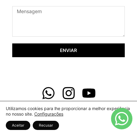
ENVIAR
Utilizamos cookies para lhe proporcionar a melhor experiência
no nosso site.
Configurações
Aceitar
Recusar
Copyright © 2022 Ale Mondini | Política de Privacidade
Criado por Hourglass